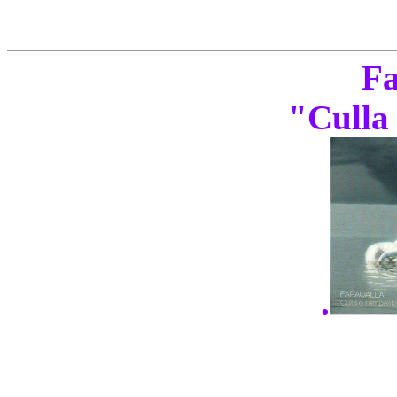
Fa
"Culla
.