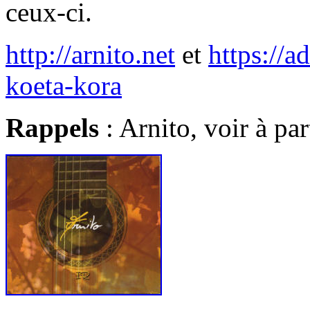
ceux-ci.
http://arnito.net
et
https://
koeta-kora
Rappels
: Arnito, voir à par