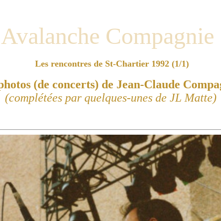
Avalanche Compagnie
Les rencontres de St-Chartier 1992 (1/1)
photos (de concerts) de Jean-Claude Comp
(complétées par quelques-unes de JL Matte)