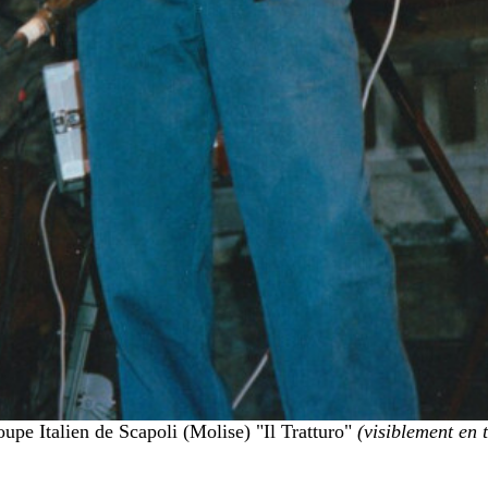
upe Italien de Scapoli (Molise) "Il Tratturo"
(visiblement en t